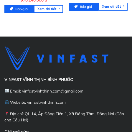
gốc
hiện
gốc
hiện
là:
tại
Xem chi tiết
Báo giá
là:
tại
1.499.000.000 ₫.
là:
Xem chi tiết
Báo giá
1.019.000.000 ₫.
là:
1.439.040.
978.240.000 ₫.
VINFAST VĨNH THỊNH BÌNH PHƯỚC
Email:
vinfastvinhthinh.com@gmail.com
Website: vinfastvinhthinh.com
Địa chỉ: QL 14, Ấp Đồng Tiến 1, Xã Đồng Tâm, Đồng Nai (Gần
chợ Cầu Hai)
Giờ mở cửa