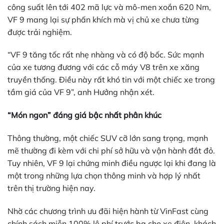
công suất lên tới 402 mã lực và mô-men xoắn 620 Nm,
VF 9 mang lại sự phấn khích mà vị chủ xe chưa từng
được trải nghiệm.
“VF 9 tăng tốc rất nhẹ nhàng và có độ bốc. Sức mạnh
của xe tương đương với các cỗ máy V8 trên xe xăng
truyền thống. Điều này rất khó tin với một chiếc xe trong
tầm giá của VF 9”, anh Hưởng nhận xét.
“Món ngon” đáng giá bậc nhất phân khúc
Thông thường, một chiếc SUV cỡ lớn sang trọng, mạnh
mẽ thường đi kèm với chi phí sở hữu và vận hành đắt đỏ.
Tuy nhiên, VF 9 lại chứng minh điều ngược lại khi đang là
một trong những lựa chọn thông minh và hợp lý nhất
trên thị trường hiện nay.
Nhờ các chương trình ưu đãi hiện hành từ VinFast cùng
chính sách miễn 100% lệ phí trước bạ cho xe điện, khách