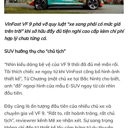
VinFast VF 9 phá vỡ quy luật “xe sang phải có mức giá
trên trời” khi sở hữu đầy đủ tiện nghi cao cấp kèm chi phí
hợp lý chưa từng có.
SUV hưởng thụ cho “chủ tịch”
“Nhìn kiểu dáng bệ vệ của VF 9 thôi đã đủ mê mẩn rồi.
Tôi thích chiếc xe ngay từ khi VinFast công bố hình ảnh
thiết kế”, Từ Chương (một chủ xe tại Bắc Ninh) cho biết,
anh “đổ” ngoại hình của mẫu E-SUV ngay từ cái nhìn
đầu tiên.
Đây cũng là ấn tượng đầu tiên của nhiều chủ xe và
chuyên gia về VF 9. “Rất to, rất hoành tráng, rất chủ
tịch”, reviewrer kênh Mê xe nhận xét. Sự sang trọng
không chỉ đến từ thiết kế lấy cảm hứng từ du thuyền