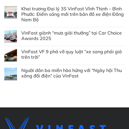
Khai trương Đại lý 3S VinFast Vĩnh Thịnh – Bình
Phước: Điểm sáng mới trên bản đồ xe điện Đông
Nam Bộ
Không
có
VinFast giành “mưa giải thưởng” tại Car Choice
bình
luận
Awards 2025
ở
Khai
Không
trương
có
VinFast VF 9 phá vỡ quy luật “xe sang phải giá
Đại
bình
lý
luận
trên trời”
3S
ở
VinFast
VinFast
Không
Vĩnh
giành
có
Người dân ba miền hào hứng với “Ngày hội Thu
Thịnh
“mưa
bình
–
giải
luận
xăng đổi điện” của VinFast
Bình
thưởng”
ở
Phước:
tại
VinFast
Không
Điểm
Car
VF
có
sáng
Choice
9
bình
mới
Awards
phá
luận
trên
2025
vỡ
ở
bản
quy
Người
đồ
luật
dân
xe
“xe
ba
điện
sang
miền
Đông
phải
hào
Nam
giá
hứng
Bộ
trên
với
trời”
“Ngày