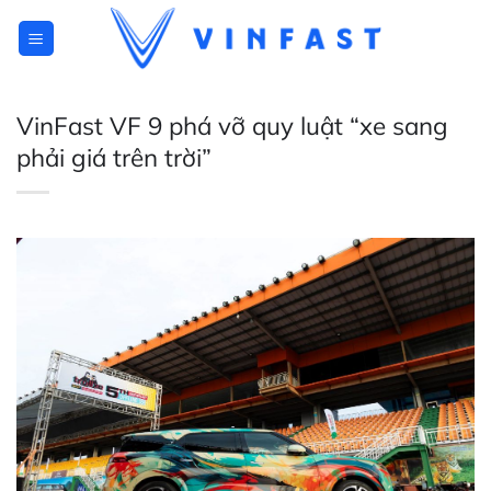
Skip
to
content
VinFast VF 9 phá vỡ quy luật “xe sang
phải giá trên trời”