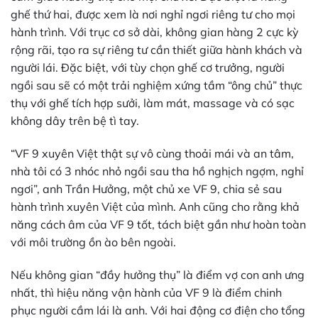
ghế thứ hai, được xem là nơi nghỉ ngơi riêng tư cho mọi
hành trình. Với trục cơ sở dài, không gian hàng 2 cực kỳ
rộng rãi, tạo ra sự riêng tư cần thiết giữa hành khách và
người lái. Đặc biệt, với tùy chọn ghế cơ trưởng, người
ngồi sau sẽ có một trải nghiệm xứng tầm “ông chủ” thực
thụ với ghế tích hợp sưởi, làm mát, massage và có sạc
không dây trên bệ tì tay.
“VF 9 xuyên Việt thật sự vô cùng thoải mái và an tâm,
nhà tôi có 3 nhóc nhỏ ngồi sau tha hồ nghịch ngợm, nghỉ
ngơi”, anh Trần Hưởng, một chủ xe VF 9, chia sẻ sau
hành trình xuyên Việt của mình. Anh cũng cho rằng khả
năng cách âm của VF 9 tốt, tách biệt gần như hoàn toàn
với môi trường ồn ào bên ngoài.
Nếu không gian “đầy hưởng thụ” là điểm vợ con anh ưng
nhất, thì hiệu năng vận hành của VF 9 là điểm chinh
phục người cầm lái là anh. Với hai động cơ điện cho tổng