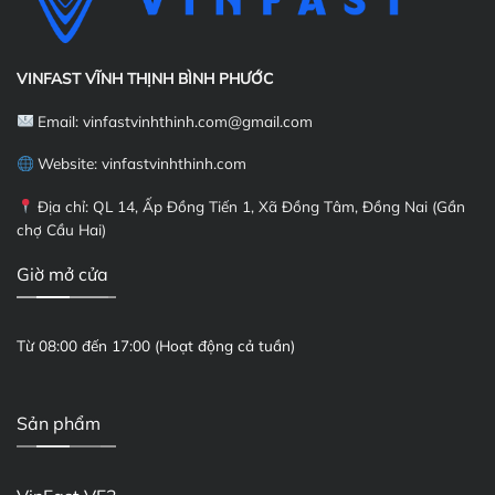
hội
Thu
xăng
đổi
điện”
VINFAST VĨNH THỊNH BÌNH PHƯỚC
của
VinFast
Email:
vinfastvinhthinh.com@gmail.com
Website: vinfastvinhthinh.com
Địa chỉ: QL 14, Ấp Đồng Tiến 1, Xã Đồng Tâm, Đồng Nai (Gần
chợ Cầu Hai)
Giờ mở cửa
Từ 08:00 đến 17:00 (Hoạt động cả tuần)
Sản phẩm